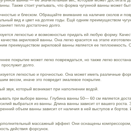
угунной ванны — ее значительный вес, который может достигать до 
 ванны. Также стоит учитывать, что форма чугунной ванны может бы
чностью и блеском. Обращайте внимание на наличие сколов и пов
чальный вид и цвет на долгие годы. Ещё одним преимуществом чугу
храняет тепло достаточно долго.
изуется легкостью и возможностью придать ей любую форму. Качес
чества акриловой ванны. Она легко красится на этапе изготовлен
ним преимуществом акриловой ванны является ее теплоемкость. 
ннее покрытие может легко повреждаться, но также легко восстана
е прослужит долго.
изуется легкостью и прочностью. Она может иметь различные фор
ашим весом, иначе это повредит эмалевое покрытие.
й звук, который возникает при наполнении водой.
вать при выборе ванны. Глубина ванны 50— 60 см является достат
силий выбраться из ванны. Длина ванны зависит от вашего роста.
тренний объем ванны зависит от наличия в ней выступов и бортов.
ь дополнительный массажный эффект. Они оснащены компрессором
ность действия форсунок.