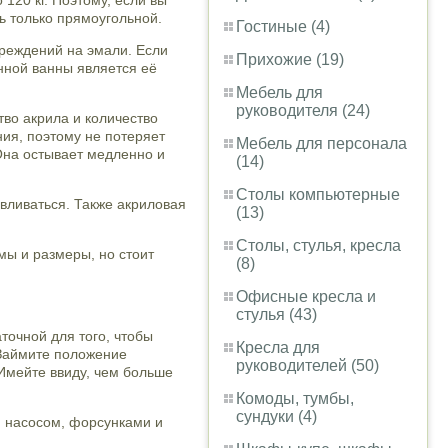
120 кг. Поэтому, если вы
ть только прямоугольной.
Гостиные (4)
реждений на эмали. Если
Прихожие (19)
нной ванны является её
Мебель для
руководителя (24)
тво акрила и количество
ия, поэтому не потеряет
Мебель для персонала
Она остывает медленно и
(14)
Столы компьютерные
вливаться. Также акриловая
(13)
Столы, стулья, кресла
мы и размеры, но стоит
(8)
Офисные кресла и
стулья (43)
очной для того, чтобы
Кресла для
 Займите положение
руководителей (50)
 Имейте ввиду, чем больше
Комоды, тумбы,
сундуки (4)
, насосом, форсунками и