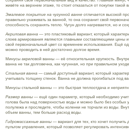
сохраняя свой первоначальный вид и качество. Главный минус ч
живёте на верхнем этаже, то стоит отказаться от покупки такой
Эмалевое покрытие на чугунной ванне
отличается высокой про
правильно ухаживать за ванной, то она сохранит свой первона
способность сохранять тепло. Чугун долго нагревается, но и со
Акриловая ванна
— это пластиковый вариант, который характер
слоев армирования являются главными составляющими цены и ка
свой первоначальный цвет со временем использования. Ещё од
можно проводить в ней достаточно долгое время.
Минусы акриловой ванны — её относительная хрупкость. Внутре
ванна не так долговечна, как чугунная, но при правильном уход
Стальная ванна
— самый доступный вариант, который характер
учитывать толщину стенок. Ванна не должна прогибаться под в
Минусы стальной ванны — это быстрая теплоотдача и неприятны
Размер ванны
— ещё один параметр, который необходимо учиты
голова была над поверхностью воды и можно было без особых у
полулежа и проследите, чтобы коленки не торчали из воды. Вну
объем ванны, тем больше расход воды.
Гидромассажные ванны
— вариант для тех, кто хочет получит
пультом управления, который позволяет регулировать интенсив